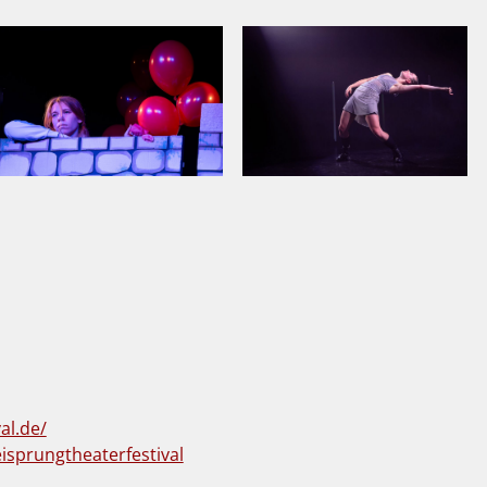
al.de/
isprungtheaterfestival