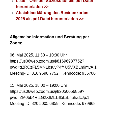
Liste – Orte der Soziokultur als pdf-Datei
herunterladen >>
Absichtserklärung des Residenzortes
2025 als pdf-Datei herunterladen >>
Allgemeine Information und Beratung per
Zoom:
06. Mai 2025, 11:30 – 10:30 Uhr
https://us06web.zoom.us/j/81696987752?
pwd=q2RCzFL5MNLbsuvP4f4U5VXBLh9mvA.1
Meeting-ID: 816 9698 7752 | Kenncode: 935700
15. Mai 2025, 18:00 – 19:00 Uhr
https://us06web.zoom.us/j/82050056859?
pwd=ZM0bb4Rt1G2XlMEBff5ErLnuhZfcJp.1
Meeting-ID: 820 5005 6859 | Kenncode: 679868