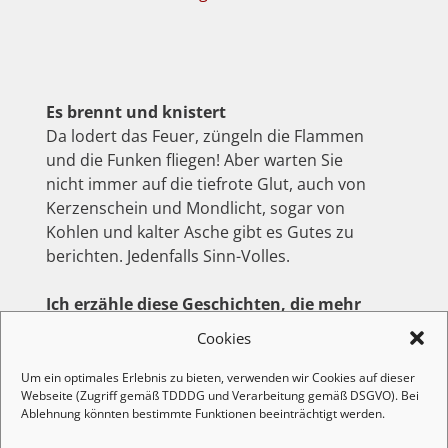
Es brennt und knistert
Da lodert das Feuer, züngeln die Flammen
und die Funken fliegen! Aber warten Sie
nicht immer auf die tiefrote Glut, auch von
Kerzenschein und Mondlicht, sogar von
Kohlen und kalter Asche gibt es Gutes zu
berichten. Jedenfalls Sinn-Volles.
Ich erzähle diese Geschichten, die mehr
sind als ihre Worte.
Mit Witz und Weisheit,
Cookies
mit Augenzwinkern und tiefer Klarheit. Den
Tellerrand fest im Blick, denn bekanntlich
Um ein optimales Erlebnis zu bieten, verwenden wir Cookies auf dieser
Webseite (Zugriff gemäß TDDDG und Verarbeitung gemäß DSGVO). Bei
geht es dahinter weiter…
Ablehnung könnten bestimmte Funktionen beeinträchtigt werden.