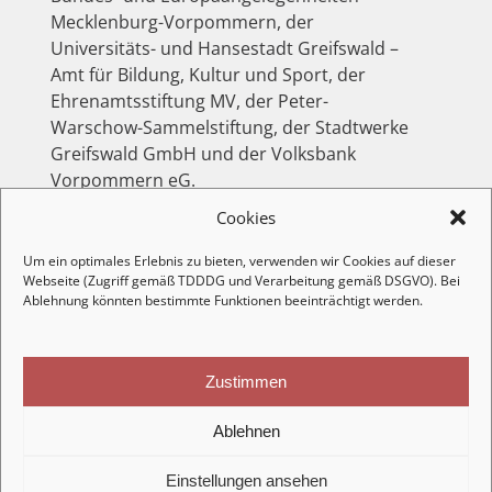
Mecklenburg-Vorpommern, der
Universitäts- und Hansestadt Greifswald –
Amt für Bildung, Kultur und Sport, der
Ehrenamtsstiftung MV, der Peter-
Warschow-Sammelstiftung, der Stadtwerke
Greifswald GmbH und der Volksbank
Vorpommern eG.
Künstlerische Leitung: Landesverband Freie
Cookies
Darstellende Künste M-V e.V.
Um ein optimales Erlebnis zu bieten, verwenden wir Cookies auf dieser
Webseite (Zugriff gemäß TDDDG und Verarbeitung gemäß DSGVO). Bei
Ablehnung könnten bestimmte Funktionen beeinträchtigt werden.
Zustimmen
Ablehnen
©2022 - fredak mv |
Cookie-Richtlinie
|
Datenschutzerklärung
|
Einstellungen ansehen
Impressum / Disclaimer