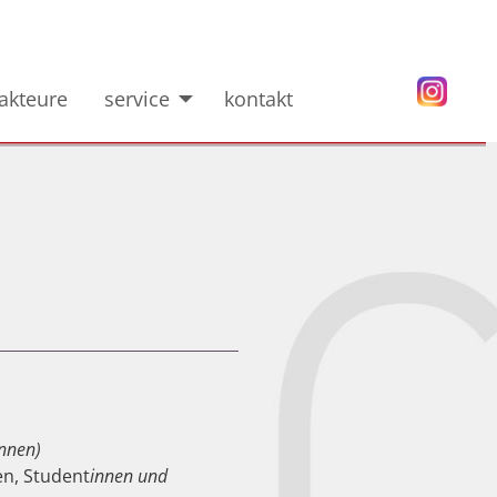
akteure
service
kontakt
innen)
en, Student
innen und