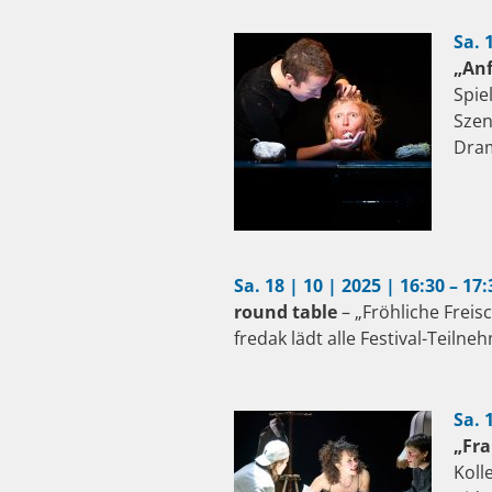
Sa. 
„Anf
Spie
Szen
Dram
Sa. 18 | 10 | 2025 | 16:30 – 17
round table
– „Fröhliche Freis
fredak lädt alle Festival-Teil
Sa. 
„Fra
Koll