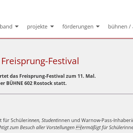
rband
projekte
förderungen
bühnen / 
 Freisprung-Festival
rtet das Freisprung-Festival zum 11. Mal.
der BÜHNE 602 Rostock statt.
gt für Schüler
innen, Student
innen und Warnow-Pass-Inhaber
chtigt zum Besuch aller Vorstellungen (ermäßigt für Schüler
inn