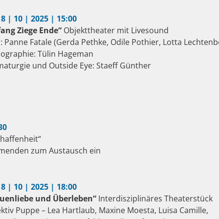
18 | 10 | 2025 | 15:00
ang Ziege Ende“
Objekttheater mit Livesound
l: Panne Fatale (Gerda Pethke, Odile Pothier, Lotta Lechtenb
ographie: Tülin Hageman
aturgie und Outside Eye: Staeff Günther
:30
chaffenheit“
nehmenden zum Austausch ein
18 | 10 | 2025 | 18:00
uenliebe und Überleben“
Interdisziplinäres Theaterstück
ektiv Puppe – Lea Hartlaub, Maxine Moesta, Luisa Camille,