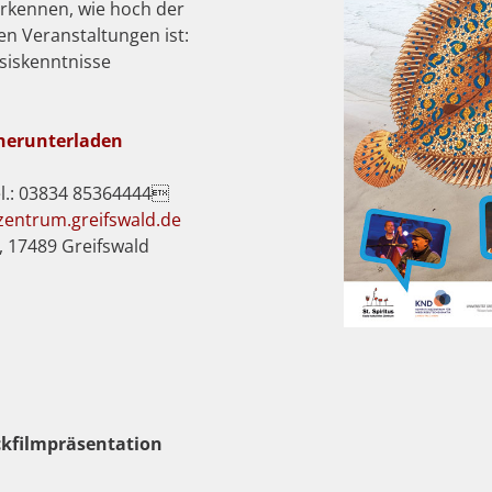
rkennen, wie hoch der
en Veranstaltungen ist:
asiskenntnisse
 herunterladen
el.: 03834 85364444
zentrum.greifswald.de
1, 17489 Greifswald
ckfilmpräsentation