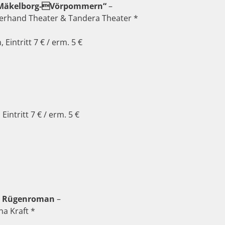
t Mäkelborg-Vörpommern“
–
llerhand Theater & Tandera Theater *
 Eintritt 7 € / erm. 5 €
Eintritt 7 € / erm. 5 €
n Rügenroman
–
a Kraft *