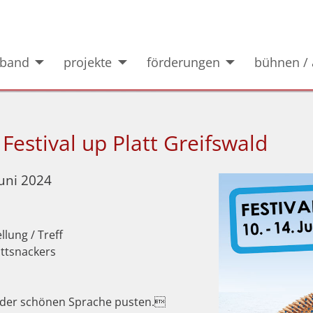
rband
projekte
förderungen
bühnen / 
 Festival up Platt Greifswald
Juni 2024
llung / Treff
attsnackers
on der schönen Sprache pusten.