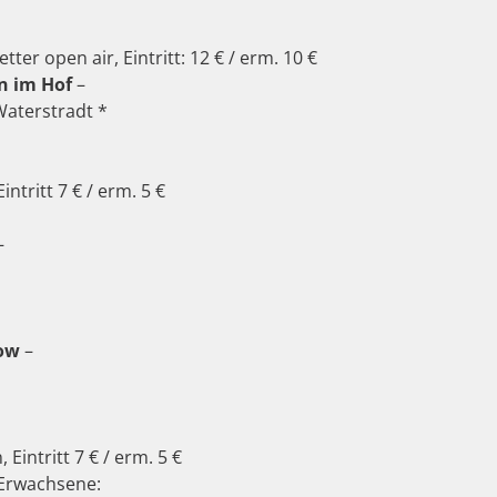
ter open air, Eintritt: 12 € / erm. 10 €
n im Hof
–
aterstradt *
intritt 7 € / erm. 5 €
–
low
–
 Eintritt 7 € / erm. 5 €
 Erwachsene: