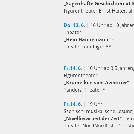
„Sagenhafte Geschichten u
Figurentheater Ernst Heiter, a
Do. 13. 6.
| 16 Uhr ab 10 Jahren,
Theater:
„Hein Hannemann”
–
Theater Randfigur **
Fr.14. 6.
| 10 Uhr ab 3,5 Jahren, 
Figurentheater:
„Krümelken sien Aventüer”
–
Tandera Theater *
Fr.14. 6.
| 19 Uhr
Szenisch- musikalische Lesung:
„Nivellierarbeit der Zeit“
– ei
Theater NordNordOst – Christin